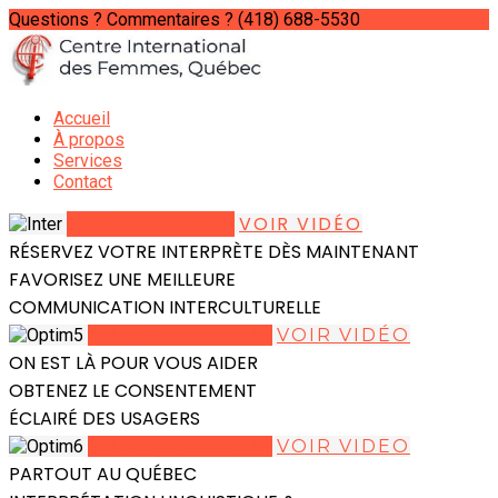
Questions ? Commentaires ?
(418) 688-5530
Accueil
À propos
Services
Contact
EN SAVOIR PLUS
VOIR VIDÉO
RÉSERVEZ VOTRE INTERPRÈTE DÈS MAINTENANT
FAVORISEZ UNE MEILLEURE
COMMUNICATION INTERCULTURELLE
EN SAVOIR PLUS
VOIR VIDÉO
ON EST LÀ POUR VOUS AIDER
OBTENEZ LE CONSENTEMENT
ÉCLAIRÉ DES USAGERS
EN SAVOIR PLUS
VOIR VIDEO
PARTOUT AU QUÉBEC