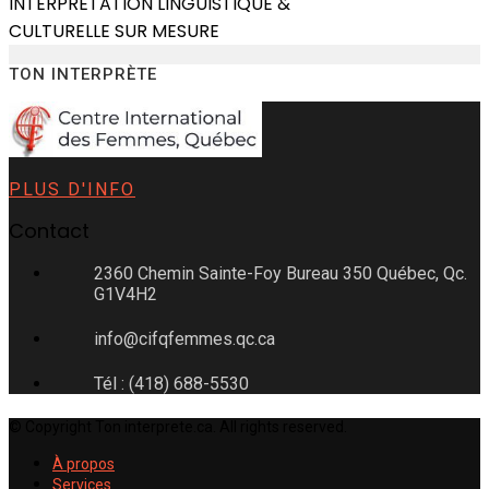
INTERPRÉTATION LINGUISTIQUE &
CULTURELLE SUR MESURE
TON INTERPRÈTE
PLUS D'INFO
Contact
2360 Chemin Sainte-Foy Bureau 350 Québec, Qc.
G1V4H2
info@cifqfemmes.qc.ca
Tél : (418) 688-5530
© Copyright Ton interprete.ca. All rights reserved.
À propos
Services